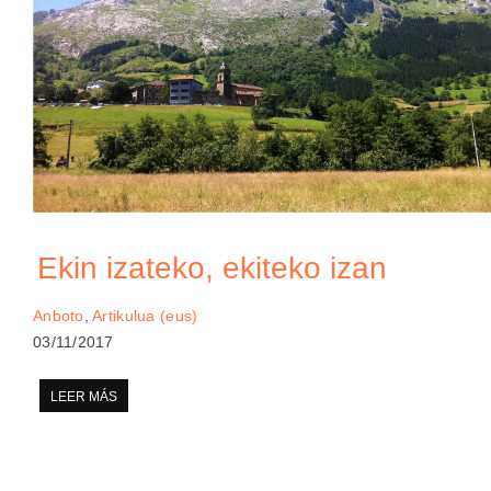
Ekin izateko, ekiteko izan
Anboto
,
Artikulua (eus)
03/11/2017
LEER MÁS