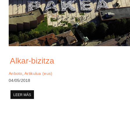
Alkar-bizitza
Anboto
,
Artikulua (eus)
04/05/2018
LEER MÁS